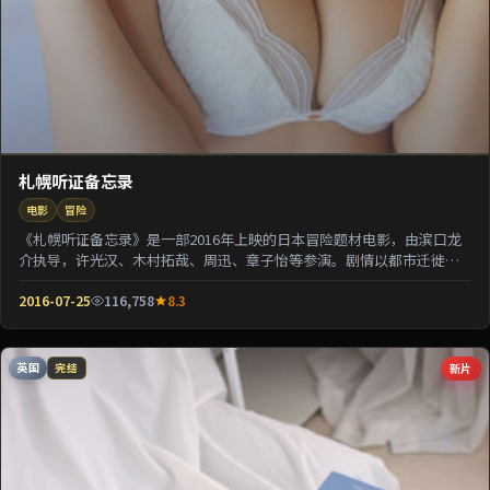
札幌听证备忘录
电影
冒险
《札幌听证备忘录》是一部2016年上映的日本冒险题材电影，由滨口龙
介执导，许光汉、木村拓哉、周迅、章子怡等参演。剧情以都市迁徙为
背景刻画人与人之...
2016-07-25
116,758
8.3
英国
新片
完结