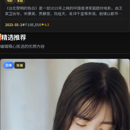
电影
家庭
《台北黎明的告白》是一部2023年上映的中国香港家庭题材电影，由王
家卫执导，宋康昊、贾静雯、阮经天、易烊千玺等参演。剧情以都市迁
徙为背景刻画人与...
2023-03-24
105,550
6.5
精选推荐
编辑精心挑选的优质内容
日本
独播