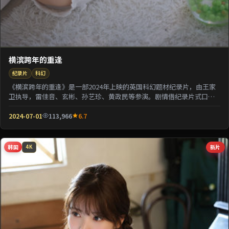
横滨跨年的重逢
纪录片
科幻
《横滨跨年的重逢》是一部2024年上映的英国科幻题材纪录片，由王家
卫执导，雷佳音、玄彬、孙艺珍、黄政民等参演。剧情借纪录片式口吻
还原一段被遗忘的...
2024-07-01
113,966
6.7
韩国
新片
4K