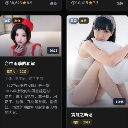
由杜琪峰执导，张译、许光汉、
88,623
6.9
10,415
7.5
悬疑
惊悚
梁朝伟等参演。剧情围绕一桩陈
年...
法国
美国
高分
完结
99:18
台中雨季的和解
纪录片
2025
主演：
章子怡、河正宇 等
《台中雨季的和解》是一部
2025年上映的法国悬疑题材纪
录片，由宁浩执导，章子怡、河
正宇、沈腾、孔刘等参演。剧情
89:45
让一场意外事故串联起多组人物
的因果...
霓虹之听证
电影
2025