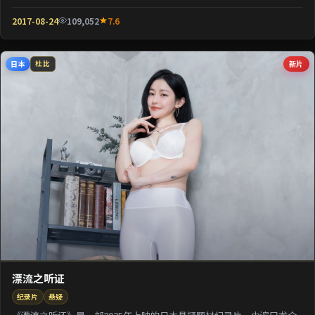
壳包裹关于阶层与...
2017-08-24
109,052
7.6
日本
新片
杜比
漂流之听证
纪录片
悬疑