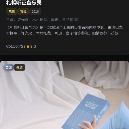
札幌听证备忘录
电影
冒险
2016
主演：
许光汉、木村拓哉、周迅、章子怡 等
《札幌听证备忘录》是一部2016年上映的日本冒险题材电影，由滨口龙
介执导，许光汉、木村拓哉、周迅、章子怡等参演。剧情以都市迁徙为
背景刻画人与人之间的距离；情感线与悬疑线并行，适...
116,758
8.3
英国
完结