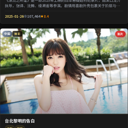
《漂流之听证》是一部2025年上映的日本悬疑题材纪录片，由滨口龙介
执导，张译、沈腾、绫濑遥等参演。剧情用喜剧外壳包裹关于阶层与选
择的沉重命题；情...
2025-01-26
107,464
8.4
中国
新片
臻彩
台北黎明的告白