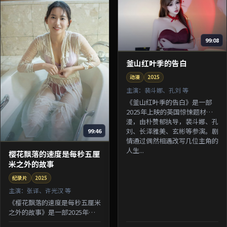
99:08
釜山红叶季的告白
动漫
2025
主演：
裴斗娜、孔刘 等
《釜山红叶季的告白》是一部
2025年上映的英国惊悚题材动
漫，由朴赞郁执导，裴斗娜、孔
刘、长泽雅美、玄彬等参演。剧
99:46
情通过偶然相遇改写几位主角的
人生...
樱花飘落的速度是每秒五厘
米之外的故事
纪录片
2025
主演：
张译、许光汉 等
《樱花飘落的速度是每秒五厘米
之外的故事》是一部2025年上
映的中国香港悬疑题材纪录片，