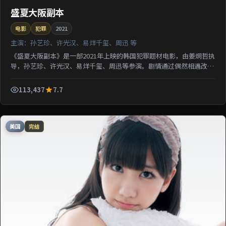
盛夏大阪副本
电影
犯罪
2021
主演：
孙艺珍、许光汉、易烊千玺、周迅 等
《盛夏大阪副本》是一部2021年上映的韩国犯罪题材电影，由姜炯哲执
导，孙艺珍、许光汉、易烊千玺、周迅等参演。剧情通过偶然相遇改写
几位主角的人生轨迹；影片节奏从容，适合检索该片导...
113,437
7.7
美国
完结