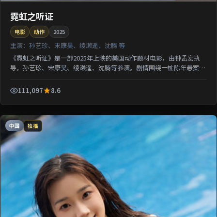
霓虹之听证
电影
动作
2025
主演：
孙艺珍、宋康昊、绫濑遥、沈腾 等
《霓虹之听证》是一部2025年上映的美国动作题材电影，由钟孟宏执
导，孙艺珍、宋康昊、绫濑遥、沈腾等参演。剧情围绕一桩陈年悬案与
家族秘密双线并进；影片节奏从容，适合检索该片导演代...
111,097
8.6
中国
独播