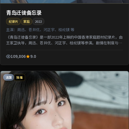
青岛迁徙备忘录
纪录片
家庭
2022
主演：
周迅、苍井优、河正宇、桂纶镁 等
《青岛迁徙备忘录》是一部2022年上映的中国香港家庭题材纪录片，由
王家卫执导，周迅、苍井优、河正宇、桂纶镁等参演。剧情在制度与人
性的夹缝中寻求微弱正义；影像质感突出地域氛围，利...
109,806
9.0
法国
独播