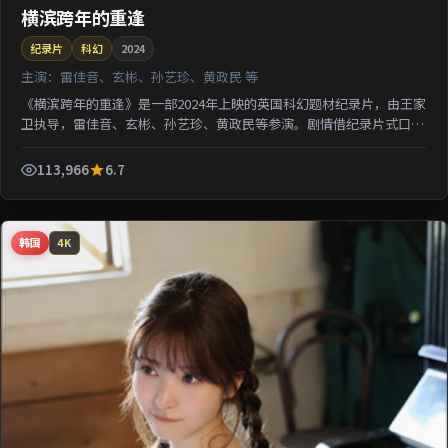
横滨跨年的重逢
纪录片
科幻
2024
主演：
雷佳音、玄彬、孙艺珍、黄政民 等
《横滨跨年的重逢》是一部2024年上映的英国科幻题材纪录片，由王家
卫执导，雷佳音、玄彬、孙艺珍、黄政民等参演。剧情借纪录片式口吻
还原一段被遗忘的城市记忆；类型元素交叉融合，可在...
113,966
6.7
韩国
4K