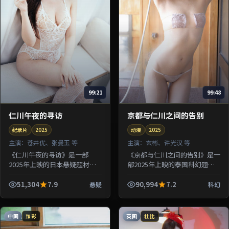
99:21
99:48
仁川午夜的寻访
京都与仁川之间的告别
纪录片
2025
动漫
2025
主演：
苍井优、张曼玉 等
主演：
玄彬、许光汉 等
《仁川午夜的寻访》是一部
《京都与仁川之间的告别》是一
2025年上映的日本悬疑题材纪
部2025年上映的泰国科幻题材
录片，由滨口龙介执导，苍井
动漫，由许鞍华执导，玄彬、许
优、张曼玉、章子怡、河正宇等
光汉、朱一龙等参演。剧情让一
51,304
7.9
90,994
7.2
悬疑
科幻
参演。剧情借用旅途与驿站意象
场意外事故串联起多组人物的因
探讨归属...
果...
中国
英国
臻彩
杜比