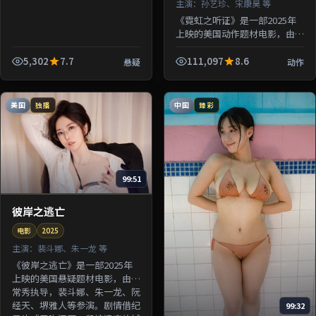
主演：
孙艺珍、宋康昊 等
《霓虹之听证》是一部2025年
上映的美国动作题材电影，由钟
孟宏执导，孙艺珍、宋康昊、绫
濑遥、沈腾等参演。剧情围绕一
5,302
7.7
111,097
8.6
悬疑
动作
桩陈年悬案与家族秘密双线并
进；...
美国
中国
独播
臻彩
99:51
彼岸之逃亡
电影
2025
主演：
裴斗娜、朱一龙 等
《彼岸之逃亡》是一部2025年
上映的美国悬疑题材电影，由洪
常秀执导，裴斗娜、朱一龙、阮
经天、堺雅人等参演。剧情借纪
99:32