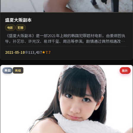
盛夏大阪副本
电影
犯罪
《盛夏大阪副本》是一部2021年上映的韩国犯罪题材电影，由姜炯哲执
导，孙艺珍、许光汉、易烊千玺、周迅等参演。剧情通过偶然相遇改写
几位主角的人生轨...
2021-05-18
113,437
7.7
美国
新片
完结