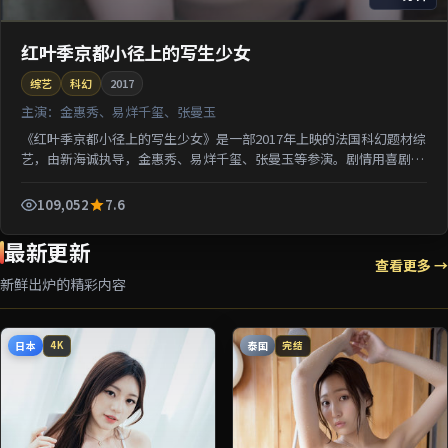
红叶季京都小径上的写生少女
综艺
科幻
2017
主演：
金惠秀、易烊千玺、张曼玉
《红叶季京都小径上的写生少女》是一部2017年上映的法国科幻题材综
艺，由新海诚执导，金惠秀、易烊千玺、张曼玉等参演。剧情用喜剧外
壳包裹关于阶层与选择的沉重命题；对白推进信息密集...
109,052
7.6
最新更新
查看更多 →
新鲜出炉的精彩内容
日本
泰国
4K
完结