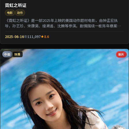
霓虹之听证
电影
动作
《霓虹之听证》是一部2025年上映的美国动作题材电影，由钟孟宏执
导，孙艺珍、宋康昊、绫濑遥、沈腾等参演。剧情围绕一桩陈年悬案与
家族秘密双线并进；...
2025-06-16
111,097
8.6
中国
新片
独播